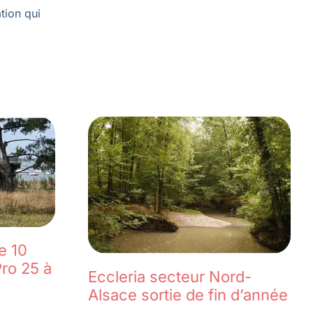
tion qui
e 10
ro 25 à
Eccleria secteur Nord-
Alsace sortie de fin d’année