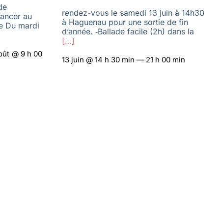
de
rendez-vous le samedi 13 juin à 14h30
vancer au
à Haguenau pour une sortie de fin
le Du mardi
d’année. ‑Ballade facile (2h) dans la
[…]
oût @ 9 h 00
13 juin @ 14 h 30 min — 21 h 00 min