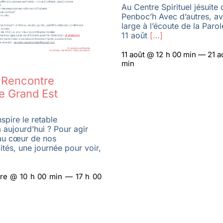
Au Centre Spirituel jésuite 
Penboc’h Avec d’autres, a
large à l’écoute de la Paro
11 août
[…]
11 août @ 12 h 00 min — 21 a
min
a Rencontre
e Grand Est
spire le retable
 aujourd’hui ? Pour agir
au cœur de nos
ités, une journée pour voir,
re @ 10 h 00 min — 17 h 00