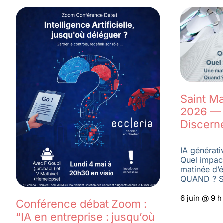
Saint Ma
2026 — 
Discern
IA générati
Quel impac
matinée d’é
QUAND ? S
6 juin @ 9 
Conférence débat Zoom :
“IA en entreprise : jusqu’où