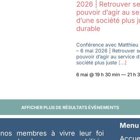
2026 | Retrouver se
pouvoir d’agir au se
d’une société plus j
durable
Conférence avec Matthieu 
– 6 mai 2026 | Retrouver s
pouvoir d’agir au service d
société plus juste
[…]
6 mai @ 19 h 30 min — 21 h 
AFFICHER PLUS DE RÉSULTATS ÉVÈNEMENTS
Menu
nos membres à vivre leur foi
Accue