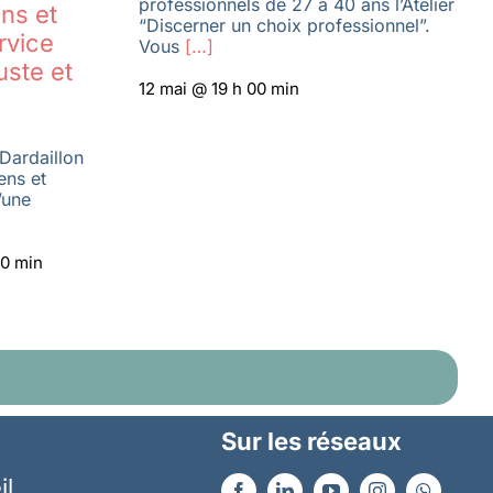
professionnels de 27 à 40 ans l’Atelier
ns et
“Discerner un choix professionnel”.
rvice
Vous
[…]
uste et
12 mai @ 19 h 00 min
Dardaillon
ens et
’une
30 min
Sur les réseaux
il